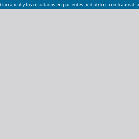
 intracraneal y los resultados en pacientes pediátricos con traumat