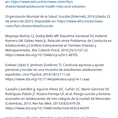
en:
https://www.who.int/es/news-room/fact-
sheets/detail/adolescents-health-risks-and-solutions
Organización Mundial de la Salud. Suicidio [Internet]. 2019 [citado 23
de enero de 2021]. Disponible en:
https://www.who.int/es/news-
room/fact-sheets/detail/suicide
Mayorga Muñoz CJ, Godoy Bello MP, Riquelme Sandoval SV, Ketterer
Romero LM, Gálvez Nieto JL. Relación entre Problemas de Conducta en
Adolescentes y Conflicto Interparental en Familias Intactas y
Monoparentales. Rev Colomb Psicol. 2016;25(1):107-22.
Https://www.doi.org/10.15446/rcp.v25n1.48705
Estévez López E, Jiménez Gutiérrez TI. Conducta agresiva y ajuste
personal y escolar en una muestra de estudiantes adolescentes
españoles. Univ Psychol. 2014;14(1):111-24.
Https://www.doi.org/10.11144/Javeriana.upsy14-1.caap
Castaño Castrillón JJ, Aguirre-Flórez DC, Cañón SC, Marín-Sánchez DF,
Rodríguez-Pabón JT, Rosero-Pantoja LÁ, et al. Riesgo suicida y factores
asociados en adolescentes de tres colegios de la ciudad de Manizales
(Colombia), 2013. Rev Fac Med. 2015;63(3):419-29.
Https://www.doi.org/10.15446/revfacmed.v63n3.44205