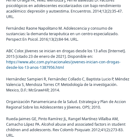
Ferrei Ortega FR, Vélez Mendoza J, Ferrel Ballestas LF. Factores
psicológicos en adolescentes escolarizados con bajo rendimiento
académico: depresión y autoestima. Encuentros. 2014;12(2):35-47.
URL.
Fernández Raone Napolitano M. Adolescencia y consumo de
sustancias: la demanda terapéutica en un centro especializado.
Perspect En Psicol. 2016;13(2):84-94. URL.
ABC Color. Jóvenes se inician en drogas desde los 13 años [Internet].
2015 [citado 23 de enero de 2021]. Disponible en:
https://www.abc.com.py/nacionales/jovenes-inician-con-drogas-
desde-los-13-anos-1387956.html
Hernández Sampieri R, Fernández Collado C, Baptista Lucio P, Méndez
Valencia S, Mendoza Torres CP. Metodología de la investigación.
Mexico, D.F.: McGrawHill; 2014.
Organización Panamericana de la Salud. Estrategia y Plan de Accion
Regional Sobre los Adolescentes y Jóvenes. OPS; 2010.
Rueda-Jaimes GE, Pinto Ramírez JL, Rangel Martínez-Villalba AM,
Camacho López PA. Alcohol abuse and associated factors in student
children and adolescents. Rev Colomb Psiquiatr. 2012;41(2):273-83.
URL.