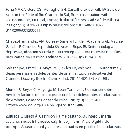
Faria NMX, Victora CG, Meneghel SN, Carvalho LA de, Falk JW. Suicide
rates in the State of Rio Grande do Sul, Brazil: association with
socioeconomic, cultural, and agricultural factors. Cad Saúde Pública.
2006;22(12):2611-21. Https://www.doi.org/10.1590/S0102-
311X2006001200011
Chávez-Hernández AM, Correa-Romero FE, Klein-Caballero AL, Macías-
García LF, Cardoso-Espindola KV, Acosta-Rojas IB. Sintomatología
depresiva, ideación suicida y autoconcepto en una muestra de niños
mexicanos. Av En Psicol Latinoam. 2017;35(3):501-14. URL.
Salazar JAA, Pretel LD, Maya PAO, Avilés ER, Valencia JEC. Autoestima y
desesperanza en adolescentes de una institución educativa del
Quindío. Duazary Rev Int Cienc Salud. 2017;14(2):179-87. URL.
Moreta R, Reyes C, Mayorga M, León-Tamayo L. Estimación sobre
niveles y factores de riesgo psicosocial en adolescentes escolarizados
de Ambato, Ecuador. Pensando Psicol. 2017;13(22):29-40.
Https://www.doi.org/10.16925/pe.v13i22.1986
Zuluaga C julieth À, Castrillón J jaime castaño, Quintero L maría
castaño, Enciso E francisco cely, Enao J marín, Arcía D gildardo
ocampo. Abuso sexual y factores asociados en población escolarizada