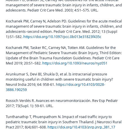
management of severe traumatic brain injury in infants, children, and
adolescents. Pediatr Crit Care Med. 2003; 4:S1–S75. URL.
Kochanek PM, Carney N, Adelson PD. Guidelines for the acute medical
management of severe traumatic brain injury in infants, children, and
adolescents–second edition. Pediatr Crit Care. Med. 2012; 13 (Suppl
1):S1–S82.
https://doi.org/10.1097/pcc.0b013e31823f435c
Kochanek PM, Tasker RC, Carney NA, Totten AM. Guidelines for the
Management of Pediatric Severe Traumatic Brain Injury, Third Edition:
Update of the Brain Trauma Foundation Guidelines. Pediatr Crit Care
Med 2019; 20:S1–S82.
https://doi.org/10.1093/neuros/nyz051
Arunkumar S, Devi BI, Shukla D, et al. Is intracranial pressure
monitoring useful in children with severe traumatic brain injury?
Neurol India 2016; 64: 958-61.
https://doi.org/10.4103/0028-
3886.190259
Rossich Verdés R. Avances en neuromonitorización. Rev Esp Pediatr
2017; 73(Supl. 1): 59-61. URL.
Tunthanathip T, Phuenpathom N. Impact of road traffic injury to
pediatric traumatic brain injury in Southern Thailand. J Neurosci Rural
Pract 2017; 8(4):601–608.
https://doi.org/10.4103/jnrp.jnrp_381_17