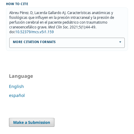
HOW TO CITE
Abreu Pèrez. D, Lacerda Gallardo AJ. Características anatómicas y
fisiológicas que influyen en la presión intracraneal y la presión de
perfusión cerebral en el paciente pediátrico con traumatismo
craneoencefálico grave.
Med Clín Soc
. 2021;5(1):44-49.
doi:
10.52379/mcs.v5i1.159
MORE CITATION FORMATS
Language
English
español
Make a Submission