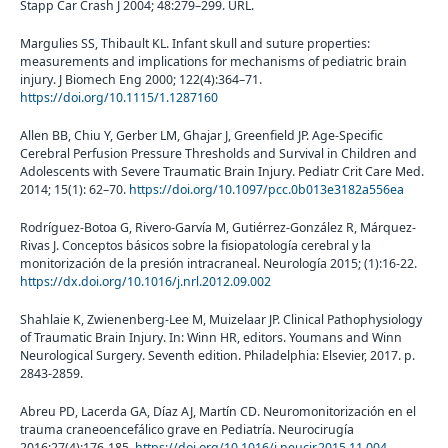
Stapp Car Crash J 2004; 48:279–299. URL.
Margulies SS, Thibault KL. Infant skull and suture properties:
measurements and implications for mechanisms of pediatric brain
injury. J Biomech Eng 2000; 122(4):364–71.
https://doi.org/10.1115/1.1287160
Allen BB, Chiu Y, Gerber LM, Ghajar J, Greenfield JP. Age-Specific
Cerebral Perfusion Pressure Thresholds and Survival in Children and
Adolescents with Severe Traumatic Brain Injury. Pediatr Crit Care Med.
2014; 15(1): 62–70.
https://doi.org/10.1097/pcc.0b013e3182a556ea
Rodríguez-Botoa G, Rivero-Garvía M, Gutiérrez-González R, Márquez-
Rivas J. Conceptos básicos sobre la fisiopatología cerebral y la
monitorización de la presión intracraneal. Neurología 2015; (1):16-22.
https://dx.doi.org/10.1016/j.nrl.2012.09.002
Shahlaie K, Zwienenberg-Lee M, Muizelaar JP. Clinical Pathophysiology
of Traumatic Brain Injury. In: Winn HR, editors. Youmans and Winn
Neurological Surgery. Seventh edition. Philadelphia: Elsevier, 2017. p.
2843-2859.
Abreu PD, Lacerda GA, Díaz AJ, Martín CD. Neuromonitorización en el
trauma craneoencefálico grave en Pediatría. Neurocirugía
2016;27(4):176-185.
https://doi.org/10.1016/j.neucir.2015.11.004