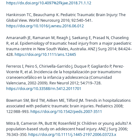
https://dx.doi.org/10.4097%2Fkjae.2018.71.1.12
Hankinson TC, Beauchamp K. Pediatric Traumatic Brain Injury: The
Global View. World Neurosurg 2016; 92:540–541.
https://doi.org/10.1016/j.wneu.2016.06.012
Amaranath JE, Ramanan M, Reagh J, Saekang E, Prasad N, Chaseling
R, et al. Epidemiology of traumatic head injury from a major paediatric
trauma centre in New South Wales, Australia. ANZ J Surg 2014; 84:424–
428.
https://doi.org/10.1111/ans.12445
Ferreros I, Peiro S, Chirivella-Garrido J, Duque P, Gagliardo P, Perez-
Vicente R, et al. Incidencia de la hospitalización por traumatismo
craneoencefálico en la infancia y adolescencia (Comunidad
Valenciana, 2002-2009). Rev Neurol 2012; 54:719–728.
https://doi.org/10.33588/rn.5412.2011701
Bowman SM, Bird TM, Aitken ME, Tilford JM. Trends in hospitalizations
associated with pediatric traumatic brain injuries. Pediatrics 2008;
122:988–993.
https://doi.org/10.1542/peds.2007-3511
Mitra B, Cameron PA, Butt W, Rosenfeld JV. Children or young adults? A
population-based study on adolescent head injury. ANZ J Surg 2006;
76:343–350.
https://doi.org/10.1111/j.1445-2197.2006.03723.x