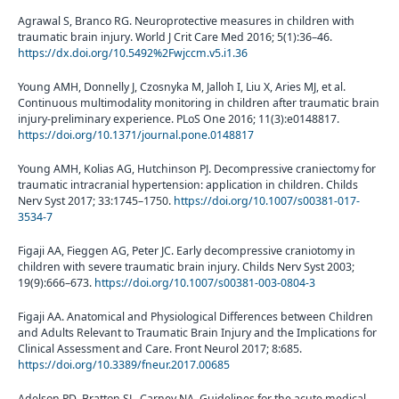
Agrawal S, Branco RG. Neuroprotective measures in children with
traumatic brain injury. World J Crit Care Med 2016; 5(1):36–46.
https://dx.doi.org/10.5492%2Fwjccm.v5.i1.36
Young AMH, Donnelly J, Czosnyka M, Jalloh I, Liu X, Aries MJ, et al.
Continuous multimodality monitoring in children after traumatic brain
injury-preliminary experience. PLoS One 2016; 11(3):e0148817.
https://doi.org/10.1371/journal.pone.0148817
Young AMH, Kolias AG, Hutchinson PJ. Decompressive craniectomy for
traumatic intracranial hypertension: application in children. Childs
Nerv Syst 2017; 33:1745–1750.
https://doi.org/10.1007/s00381-017-
3534-7
Figaji AA, Fieggen AG, Peter JC. Early decompressive craniotomy in
children with severe traumatic brain injury. Childs Nerv Syst 2003;
19(9):666–673.
https://doi.org/10.1007/s00381-003-0804-3
Figaji AA. Anatomical and Physiological Differences between Children
and Adults Relevant to Traumatic Brain Injury and the Implications for
Clinical Assessment and Care. Front Neurol 2017; 8:685.
https://doi.org/10.3389/fneur.2017.00685
Adelson PD, Bratton SL, Carney NA. Guidelines for the acute medical