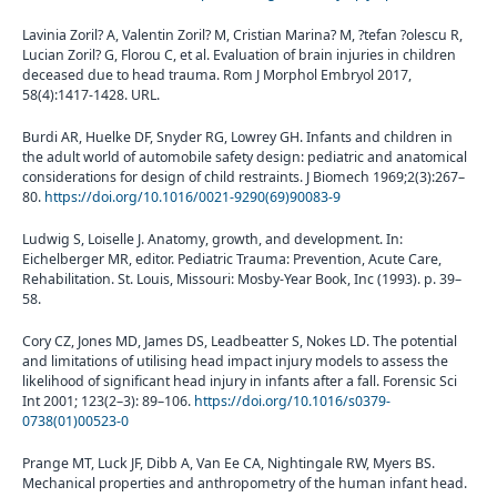
Lavinia Zoril? A, Valentin Zoril? M, Cristian Marina? M, ?tefan ?olescu R,
Lucian Zoril? G, Florou C, et al. Evaluation of brain injuries in children
deceased due to head trauma. Rom J Morphol Embryol 2017,
58(4):1417-1428. URL.
Burdi AR, Huelke DF, Snyder RG, Lowrey GH. Infants and children in
the adult world of automobile safety design: pediatric and anatomical
considerations for design of child restraints. J Biomech 1969;2(3):267–
80.
https://doi.org/10.1016/0021-9290(69)90083-9
Ludwig S, Loiselle J. Anatomy, growth, and development. In:
Eichelberger MR, editor. Pediatric Trauma: Prevention, Acute Care,
Rehabilitation. St. Louis, Missouri: Mosby-Year Book, Inc (1993). p. 39–
58.
Cory CZ, Jones MD, James DS, Leadbeatter S, Nokes LD. The potential
and limitations of utilising head impact injury models to assess the
likelihood of significant head injury in infants after a fall. Forensic Sci
Int 2001; 123(2–3): 89–106.
https://doi.org/10.1016/s0379-
0738(01)00523-0
Prange MT, Luck JF, Dibb A, Van Ee CA, Nightingale RW, Myers BS.
Mechanical properties and anthropometry of the human infant head.