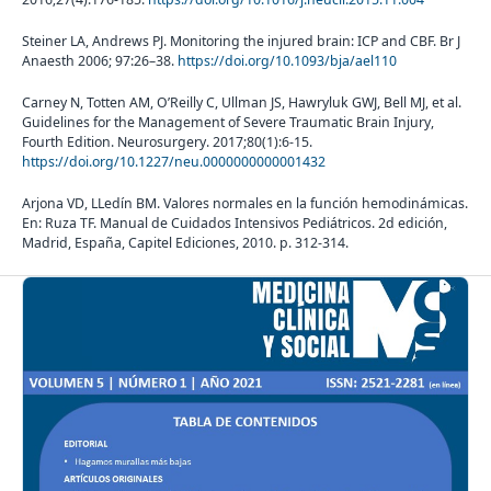
Steiner LA, Andrews PJ. Monitoring the injured brain: ICP and CBF. Br J
Anaesth 2006; 97:26–38.
https://doi.org/10.1093/bja/ael110
Carney N, Totten AM, O’Reilly C, Ullman JS, Hawryluk GWJ, Bell MJ, et al.
Guidelines for the Management of Severe Traumatic Brain Injury,
Fourth Edition. Neurosurgery. 2017;80(1):6-15.
https://doi.org/10.1227/neu.0000000000001432
Arjona VD, LLedín BM. Valores normales en la función hemodinámicas.
En: Ruza TF. Manual de Cuidados Intensivos Pediátricos. 2d edición,
Madrid, España, Capitel Ediciones, 2010. p. 312-314.