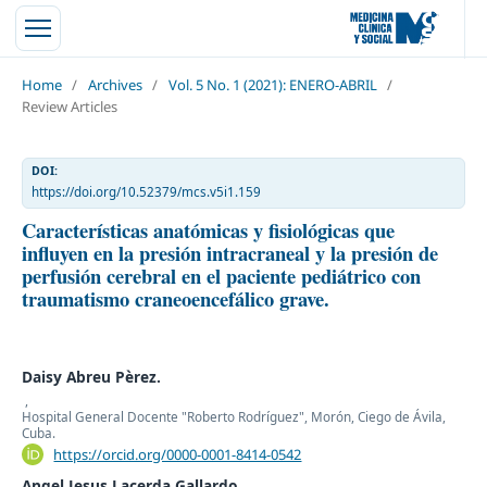
Home
/
Archives
/
Vol. 5 No. 1 (2021): ENERO-ABRIL
/
Review Articles
DOI:
https://doi.org/10.52379/mcs.v5i1.159
Características anatómicas y fisiológicas que
influyen en la presión intracraneal y la presión de
perfusión cerebral en el paciente pediátrico con
traumatismo craneoencefálico grave.
Daisy Abreu Pèrez.
,
Hospital General Docente "Roberto Rodríguez", Morón, Ciego de Ávila,
Cuba.
https://orcid.org/0000-0001-8414-0542
Angel Jesus Lacerda Gallardo