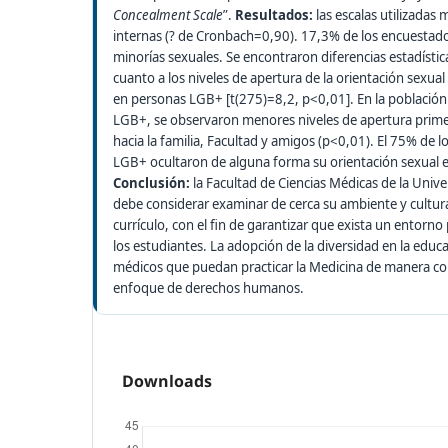
Concealment Scale
”.
Resultados:
las escalas utilizadas
internas (? de Cronbach=0,90). 17,3% de los encuestado
minorías sexuales. Se encontraron diferencias estadístic
cuanto a los niveles de apertura de la orientación sexua
en personas LGB+ [t(275)=8,2, p<0,01]. En la población
LGB+, se observaron menores niveles de apertura primero
hacia la familia, Facultad y amigos (p<0,01). El 75% de 
LGB+ ocultaron de alguna forma su orientación sexual e
Conclusión:
la Facultad de Ciencias Médicas de la Univ
debe considerar examinar de cerca su ambiente y cultur
currículo, con el fin de garantizar que exista un entorno
los estudiantes. La adopción de la diversidad en la edu
médicos que puedan practicar la Medicina de manera c
enfoque de derechos humanos.
Downloads