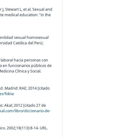
, Stewart L, et al. Sexual and
te medical education: "in the
dentidad sexual homosexual
ersidad Católica del Perú;
e laboral hacia personas con
io en funcionarios públicos de
dicina Clínica y Social.
ed. Madrid: RAE; 2014 [citado
.es/fobia
s: Akal; 2012 [citado 27 de
al.com/libro/diccionario-de-
co. 2002;18(113):8-14. URL.