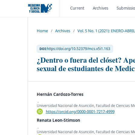
Current
Archives
Submissi
Home
/
Archives
/
Vol. 5 No. 1 (2021): ENERO-ABRI
https://doi.org/10.52379/mcs.v5i1.163
DOI:
¿Dentro o fuera del clóset? Ap
sexual de estudiantes de Medi
Hernán Cardozo-Torres
,
Universidad Nacional de Asunción, Facultad de Ciencias M
https://orcid.org/0000-0001-7217-4999
Renata Leon-Stimson
,
Universidad Nacional de Asunción, Facultad de Ciencias M