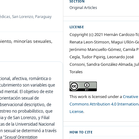
SECTION
Original Articles
édicas, San Lorenzo, Paraguay
LICENSE
Copyright (c) 2021 Hernán Cardozo-To
miento, minorías sexuales,
Renata Leon-Stimson, Magui Ullón-G
Jerónimo Mancuello-Gómez, Camila P
Cegla, Tudor Pipirig, Leonardo José
Consoni, Sandra González-Almada, Jul
Torales
cional, afectiva, romántica o
ncubrimiento son variables que
d mental. El objetivo de este
This work is licensed under a
Creative
orientación sexual de
Commons Attribution 4.0 Internation
bservacional descriptivo, de
streo no probabilístico, que
License
.
 y de San Lorenzo, y Filial
cas de la Universidad Nacional
n sexual se determinó a través
HOW TO CITE
la “
Sexual Orientation