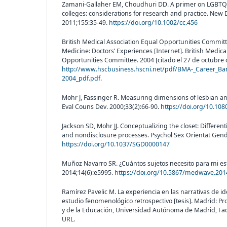
Zamani-Gallaher EM, Choudhuri DD. A primer on LGBTQ
colleges: considerations for research and practice. New 
2011;155:35-49.
https://doi.org/10.1002/cc.456
British Medical Association Equal Opportunities Committe
Medicine: Doctors’ Experiences [Internet]. British Medica
Opportunities Committee. 2004 [citado el 27 de octubre 
http://www.hscbusiness.hscni.net/pdf/BMA-_Career_Bar
2004_pdf.pdf
.
Mohr J, Fassinger R. Measuring dimensions of lesbian 
Eval Couns Dev. 2000;33(2):66-90.
https://doi.org/10.10
Jackson SD, Mohr JJ. Conceptualizing the closet: Differe
and nondisclosure processes. Psychol Sex Orientat Gend 
https://doi.org/10.1037/SGD0000147
Muñoz Navarro SR. ¿Cuántos sujetos necesito para mi e
2014;14(6):e5995.
https://doi.org/10.5867/medwave.201
Ramírez Pavelic M. La experiencia en las narrativas de i
estudio fenomenológico retrospectivo [tesis]. Madrid: Pr
y de la Educación, Universidad Autónoma de Madrid, Facu
URL.