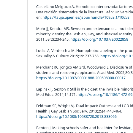
Castellano Melguizo A. Homofobia interiorizada: factores
Una revisión sistemática de la literatura. Jaén: Universid
en:
https://tauja.ujaen.es/jspui/handle/10953.1/10658
Mohr JJ, Kendra MS. Revision and extension of a multid
minority identity: the Lesbian, Gay, and Bisexual Identity
2011;58(2):234-245.
https://doi.org/10.1037/a0022858
Ludici A, Verdecchia M. Homophobic labeling in the proce
Sexuality & Culture 2015;19: 737-758.
https://doi.org/10
Merchant RC, Jongco AM 3rd, Woodward L. Disclosure of 
students and residency applicants. Acad Med. 2005;80(8
https://doi.org/10.1097/00001888-200508000-00017
Lapinski J, Sexton P. Still in the closet: the invisible min
Med Educ. 2014;14:171.
https://doi.org/10.1186/1472-6
Feldman SE, Wright AJ. Dual Impact: Outness and LGB Id
Health. J Gay Lesbian Soc Serv. 2013;25(4):443-464.
https://doi.org/10.1080/10538720.2013.833066
Benton J. Making schools safer and healthier for lesbian,