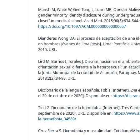
Mansh M, White W, Gee-Tong L, Lunn MR, Obedin-Maliver J
gender minority identity disclosure during undergradua
closet" in medical school. Acad Med. 2015;90(5):634-644.
https://doi.org/10.1097/ACM.0000000000000657
Dianderas Wong DA. El proceso de aceptación de una i
en hombres jóvenes de lima [tesis]. Lima: Pontificia Univ
2015. URL.
Lird M, Barrios I, Torales J. Discriminación en el ambient
orientación sexual diferente a la heterosexual: un estud
la Junta Municipal de la ciudad de Asunción, Paraguay. Me
2018;2(2):84-93. URL.
Diccionario de la lengua española. Fobia [Internet]. 24a 
el 29 de octubre de 2020]. Disponible en:
https://dle.rae
Tin LG. Diccionario de la homofobia [Internet]. Tres Canto
septiembre de 2020]. URL. Disponible en:
https://www.ak
la-homofobia_34589/
Cruz Sierra S. Homofobia y masculinidad. Cotidiano/Méxi