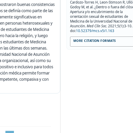
Cardozo-Torres H, Leon-Stimson R, Ulló
 mostraron buenas consistencias
Godoy M, et al. ¿Dentro o fuera del clós
s se definía como parte de las
Apertura y/o encubrimiento de la
orientación sexual de estudiantes de
amente significativas en
Medicina de la Universidad Nacional de
l en personas heterosexuales y
Asunción.
Med Clín Soc
. 2021;5(1):3-10.
 de estudiantes de Medicina
doi:
10.52379/mcs.v5i1.163
 hacia la religión, y luego
MORE CITATION FORMATS
los estudiantes de Medicina
n las últimas dos semanas.
ersidad Nacional de Asunción
a organizacional, así como su
 positivo e inclusivo para todos
cación médica permite formar
ompetente, compasiva y con