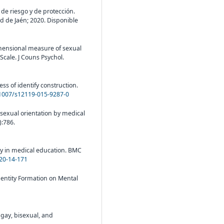
 de riesgo y de protección.
ad de Jaén; 2020. Disponible
imensional measure of sexual
 Scale. J Couns Psychol.
ss of identify construction.
.1007/s12119-015-9287-0
sexual orientation by medical
):786.
ority in medical education. BMC
920-14-171
entity Formation on Mental
 gay, bisexual, and