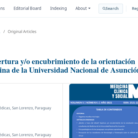
ons
Editorial Board
Indexing
About
Search
Reg
L
/
Original Articles
ertura y/o encubrimiento de la orientación
cina de la Universidad Nacional de Asunció
édicas, San Lorenzo, Paraguay
édicas, San Lorenzo, Paraguay