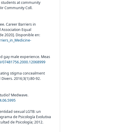
 students at community
Dir Community Coll.
e. Career Barriers in
l Association Equal
de 2020]. Disponible en:
riers_in_Medicine-
and gay male experience. Meas
80/07481756.2000.12068999
ntiating stigma concealment
Divers. 2016;3(1):80-92.
studio? Medwave.
4.06.5995
dentidad sexual LGTB: un
ograma de Psicología Evolutiva
ltad de Psicología; 2012.