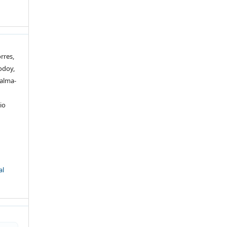
rres,
odoy,
alma-
io
al