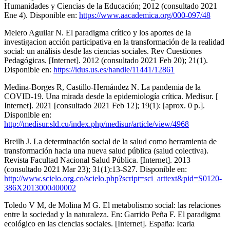
Humanidades y Ciencias de la Educación; 2012 (consultado 2021
Ene 4). Disponible en:
https://www.aacademica.org/000-097/48
Melero Aguilar N. El paradigma crítico y los aportes de la
investigacion acción participativa en la transformación de la realidad
social: un análisis desde las ciencias sociales. Rev Cuestiones
Pedagógicas. [Internet]. 2012 (consultado 2021 Feb 20); 21(1).
Disponible en:
https://idus.us.es/handle/11441/12861
Medina-Borges R, Castillo-Hernández N. La pandemia de la
COVID-19. Una mirada desde la epidemiología crítica. Medisur. [
Internet]. 2021 [consultado 2021 Feb 12]; 19(1): [aprox. 0 p.].
Disponible en:
http://medisur.sld.cu/index.php/medisur/article/view/4968
Breilh J. La determinación social de la salud como herramienta de
transformación hacia una nueva salud pública (salud colectiva).
Revista Facultad Nacional Salud Pública. [Internet]. 2013
(consultado 2021 Mar 23); 31(1):13-S27. Disponible en:
http://www.scielo.org.co/scielo.php?script=sci_arttext&pid=S0120-
386X2013000400002
Toledo V M, de Molina M G. El metabolismo social: las relaciones
entre la sociedad y la naturaleza. En: Garrido Peña F. El paradigma
ecológico en las ciencias sociales. [Internet]. España: Icaria