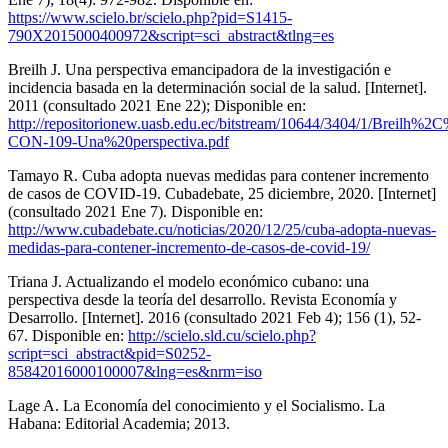
https://www.scielo.br/scielo.php?pid=S1415-
790X2015000400972&script=sci_abstract&tlng=es
Breilh J. Una perspectiva emancipadora de la investigación e
incidencia basada en la determinación social de la salud. [Internet].
2011 (consultado 2021 Ene 22); Disponible en:
http://repositorionew.uasb.edu.ec/bitstream/10644/3404/1/Breilh%2
CON-109-Una%20perspectiva.pdf
Tamayo R. Cuba adopta nuevas medidas para contener incremento
de casos de COVID-19. Cubadebate, 25 diciembre, 2020. [Internet]
(consultado 2021 Ene 7). Disponible en:
http://www.cubadebate.cu/noticias/2020/12/25/cuba-adopta-nuevas-
medidas-para-contener-incremento-de-casos-de-covid-19/
Triana J. Actualizando el modelo económico cubano: una
perspectiva desde la teoría del desarrollo. Revista Economía y
Desarrollo. [Internet]. 2016 (consultado 2021 Feb 4); 156 (1), 52-
67. Disponible en:
http://scielo.sld.cu/scielo.php?
script=sci_abstract&pid=S0252-
85842016000100007&lng=es&nrm=iso
Lage A. La Economía del conocimiento y el Socialismo. La
Habana: Editorial Academia; 2013.