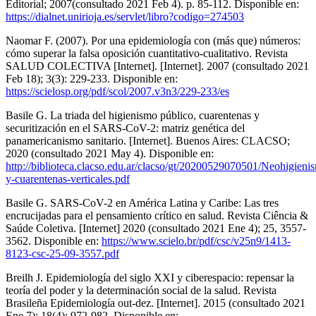
Editorial; 2007(consultado 2021 Feb 4). p. 85-112. Disponible en:
https://dialnet.unirioja.es/servlet/libro?codigo=274503
Naomar F. (2007). Por una epidemiología con (más que) números:
cómo superar la falsa oposición cuantitativo-cualitativo. Revista
SALUD COLECTIVA [Internet]. [Internet]. 2007 (consultado 2021
Feb 18); 3(3): 229-233. Disponible en:
https://scielosp.org/pdf/scol/2007.v3n3/229-233/es
Basile G. La triada del higienismo público, cuarentenas y
securitización en el SARS-CoV-2: matriz genética del
panamericanismo sanitario. [Internet]. Buenos Aires: CLACSO;
2020 (consultado 2021 May 4). Disponible en:
http://biblioteca.clacso.edu.ar/clacso/gt/20200529070501/Neohigieni
y-cuarentenas-verticales.pdf
Basile G. SARS-CoV-2 en América Latina y Caribe: Las tres
encrucijadas para el pensamiento crítico en salud. Revista Ciência &
Saúde Coletiva. [Internet] 2020 (consultado 2021 Ene 4); 25, 3557-
3562. Disponible en:
https://www.scielo.br/pdf/csc/v25n9/1413-
8123-csc-25-09-3557.pdf
Breilh J. Epidemiología del siglo XXI y ciberespacio: repensar la
teoría del poder y la determinación social de la salud. Revista
Brasileña Epidemiología out-dez. [Internet]. 2015 (consultado 2021
Ene 7); 18(4): 972-982. Disponible en: