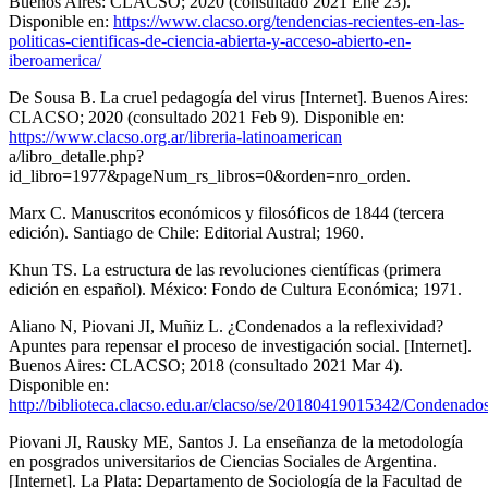
Buenos Aires: CLACSO; 2020 (consultado 2021 Ene 23).
Disponible en:
https://www.clacso.org/tendencias-recientes-en-las-
politicas-cientificas-de-ciencia-abierta-y-acceso-abierto-en-
iberoamerica/
De Sousa B. La cruel pedagogía del virus [Internet]. Buenos Aires:
CLACSO; 2020 (consultado 2021 Feb 9). Disponible en:
https://www.clacso.org.ar/libreria-latinoamerican
a/libro_detalle.php?
id_libro=1977&pageNum_rs_libros=0&orden=nro_orden.
Marx C. Manuscritos económicos y filosóficos de 1844 (tercera
edición). Santiago de Chile: Editorial Austral; 1960.
Khun TS. La estructura de las revoluciones científicas (primera
edición en español). México: Fondo de Cultura Económica; 1971.
Aliano N, Piovani JI, Muñiz L. ¿Condenados a la reflexividad?
Apuntes para repensar el proceso de investigación social. [Internet].
Buenos Aires: CLACSO; 2018 (consultado 2021 Mar 4).
Disponible en:
http://biblioteca.clacso.edu.ar/clacso/se/20180419015342/Condenados
Piovani JI, Rausky ME, Santos J. La enseñanza de la metodología
en posgrados universitarios de Ciencias Sociales de Argentina.
[Internet]. La Plata: Departamento de Sociología de la Facultad de