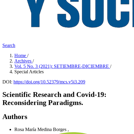
Search
Home
/
Archives
/
Vol. 5 No. 3 (2021): SETIEMBRE-DICIEMBRE
/
Special Articles
DOI:
https://doi.org/10.52379/mcs.v5i3.209
Scientific Research and Covid-19:
Reconsidering Paradigms.
Authors
Rosa María Medina Borges
,