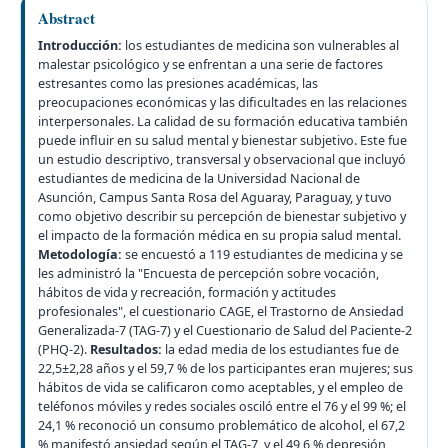
Abstract
Introducción:
los estudiantes de medicina son vulnerables al
malestar psicológico y se enfrentan a una serie de factores
estresantes como las presiones académicas, las
preocupaciones económicas y las dificultades en las relaciones
interpersonales. La calidad de su formación educativa también
puede influir en su salud mental y bienestar subjetivo. Este fue
un estudio descriptivo, transversal y observacional que incluyó
estudiantes de medicina de la Universidad Nacional de
Asunción, Campus Santa Rosa del Aguaray, Paraguay, y tuvo
como objetivo describir su percepción de bienestar subjetivo y
el impacto de la formación médica en su propia salud mental.
Metodología:
se encuestó a 119 estudiantes de medicina y se
les administró la "Encuesta de percepción sobre vocación,
hábitos de vida y recreación, formación y actitudes
profesionales", el cuestionario CAGE, el Trastorno de Ansiedad
Generalizada-7 (TAG-7) y el Cuestionario de Salud del Paciente-2
(PHQ-2).
Resultados:
la edad media de los estudiantes fue de
22,5±2,28 años y el 59,7 % de los participantes eran mujeres; sus
hábitos de vida se calificaron como aceptables, y el empleo de
teléfonos móviles y redes sociales osciló entre el 76 y el 99 %; el
24,1 % reconoció un consumo problemático de alcohol, el 67,2
% manifestó ansiedad según el TAG-7, y el 49,6 % depresión