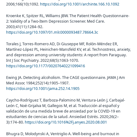
2006;166(10):1092.
https://doi.org/10.1001/archinte.166.10.1092
Kroenke K, Spitzer RL, Williams JBW. The Patient Health Questionnaire-
2: Validity of a Two-Item Depression Screener. Med Care.
2003;41(11):1284–92.
https://doi.org/10.1097/01.mlr.0000093487.78664.3c
Torales J, Torres-Romero AD, Di Giuseppe MF, Rolón-Méndez ER,
Martínez-López PL, Heinichen-Mansfeld KV, et al. Technostress, anxiety,
and depression among university students: A report from Paraguay.
Int J Soc Psychiatry. 2022;68(5):1063-1070.
https://doi.org/10.1177/00207640221099416
Ewing JA. Detecting alcoholism. The CAGE questionnaire. JAMA J Am
Med Assoc 1984;252(14):1905–1907.
https://doi.org/10.1001/jama.252.14.1905
Caycho-Rodríguez T, Barboza-Palomino M, Ventura-León J, Carbajal-
León C, Noé-Grijalva M, Gallegos M, et al. Traducción al español y
validación de una medida breve de ansiedad por la COVID-19 en
estudiantes de ciencias de la salud. Ansiedad Estrés. 2020;26(2–
3):174–80.
https://doi.org/10.1016%2Fj.anyes.2020.08.001
Bhugra D, Molodynski A, Ventriglio A. Well-being and burnout in