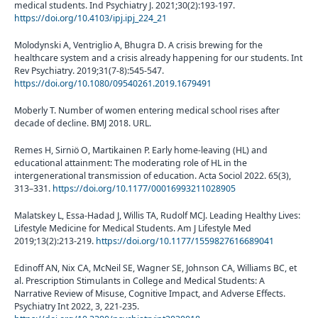
medical students. Ind Psychiatry J. 2021;30(2):193-197.
https://doi.org/10.4103/ipj.ipj_224_21
Molodynski A, Ventriglio A, Bhugra D. A crisis brewing for the
healthcare system and a crisis already happening for our students. Int
Rev Psychiatry. 2019;31(7-8):545-547.
https://doi.org/10.1080/09540261.2019.1679491
Moberly T. Number of women entering medical school rises after
decade of decline. BMJ 2018. URL.
Remes H, Sirniö O, Martikainen P. Early home-leaving (HL) and
educational attainment: The moderating role of HL in the
intergenerational transmission of education. Acta Sociol 2022. 65(3),
313–331.
https://doi.org/10.1177/00016993211028905
Malatskey L, Essa-Hadad J, Willis TA, Rudolf MCJ. Leading Healthy Lives:
Lifestyle Medicine for Medical Students. Am J Lifestyle Med
2019;13(2):213-219.
https://doi.org/10.1177/1559827616689041
Edinoff AN, Nix CA, McNeil SE, Wagner SE, Johnson CA, Williams BC, et
al. Prescription Stimulants in College and Medical Students: A
Narrative Review of Misuse, Cognitive Impact, and Adverse Effects.
Psychiatry Int 2022, 3, 221-235.