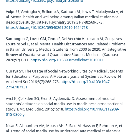
https://doi.org/10.3390/psychiatryint3030018
Volpe U, Ventriglio A, Bellomo A, Kadhum M, Lewis T, Molodynski A, et
al. Mental health and wellbeing among Italian medical students: a
descriptive study. Int Rev Psychiatry 2019;31(7-8):569-573.
https://doi.org/10.1080/09540261.2019.1654718
Sampogna G, Lovisi GM, Zinno F, Del Vecchio V, Luciano M, Gonçalves
Loureiro Sol É, et al. Mental Health Disturbances and Related Problems
in Italian University Medical Students from 2000 to 2020: An Integrative
Review of Qualitative and Quantitative Studies. Medicina (Kaunas)
2020;57(1):11.
https://doi.org/10.3390/medicina57010011
Guraya SY. The Usage of Social Networking Sites by Medical Students
for Educational Purposes: A Meta-analysis and Systematic Review. N
Am J Med Sci 2016;8(7):268-278.
https://doi.org/10.4103/1947-
2714.187131
Avc? K, Çelikden SG, Eren S, Aydenizöz D. Assessment of medical
students’ attitudes on social media use in medicine: a cross-sectional
study. BMC Med Educ. 2015;15:18.
https://doi.org/10.1186/s12909-
015-0300-y
Nisar S, Alshanberi AM, Mousa AH, El Said M, Hassan F, Rehman A, et
al. Trend of social media use by undergraduate medical students; a