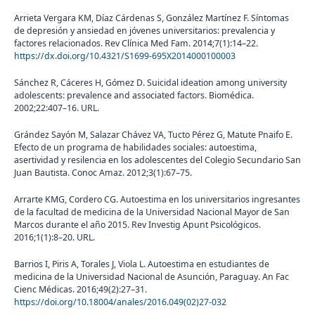
Arrieta Vergara KM, Díaz Cárdenas S, González Martínez F. Síntomas
de depresión y ansiedad en jóvenes universitarios: prevalencia y
factores relacionados. Rev Clínica Med Fam. 2014;7(1):14–22.
https://dx.doi.org/10.4321/S1699-695X2014000100003
Sánchez R, Cáceres H, Gómez D. Suicidal ideation among university
adolescents: prevalence and associated factors. Biomédica.
2002;22:407–16. URL.
Grández Sayón M, Salazar Chávez VA, Tucto Pérez G, Matute Pnaifo E.
Efecto de un programa de habilidades sociales: autoestima,
asertividad y resilencia en los adolescentes del Colegio Secundario San
Juan Bautista. Conoc Amaz. 2012;3(1):67–75.
Arrarte KMG, Cordero CG. Autoestima en los universitarios ingresantes
de la facultad de medicina de la Universidad Nacional Mayor de San
Marcos durante el año 2015. Rev Investig Apunt Psicológicos.
2016;1(1):8–20. URL.
Barrios I, Piris A, Torales J, Viola L. Autoestima en estudiantes de
medicina de la Universidad Nacional de Asunción, Paraguay. An Fac
Cienc Médicas. 2016;49(2):27–31.
https://doi.org/10.18004/anales/2016.049(02)27-032