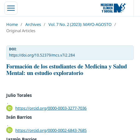
Home
/
Archives
/
Vol. 7 No. 2 (2023): MAYO-AGOSTO
/
Original Articles
DOI:
https://doi.org/10.52379/mcs.v7i2.284
Formación de los estudiantes de Medicina y Salud
Mental: un estudio exploratorio
Julio Torales
,
https://orcid.org/0000-0003-3277-7036
Iván Barrios
,
https://orcid.org/0000-0002-6843-7685
Jazmín Barrios