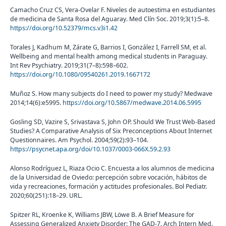
Camacho Cruz CS, Vera-Ovelar F. Niveles de autoestima en estudiantes
de medicina de Santa Rosa del Aguaray. Med Clín Soc. 2019;3(1):5–8.
https://doi.org/10.52379/mcs.v3i1.42
Torales J, Kadhum M, Zárate G, Barrios I, González I, Farrell SM, et al.
Wellbeing and mental health among medical students in Paraguay.
Int Rev Psychiatry. 2019;31(7–8):598–602.
https://doi.org/10.1080/09540261.2019.1667172
Muñoz S. How many subjects do I need to power my study? Medwave
2014;14(6):e5995.
https://doi.org/10.5867/medwave.2014.06.5995
Gosling SD, Vazire S, Srivastava S, John OP. Should We Trust Web-Based
Studies? A Comparative Analysis of Six Preconceptions About Internet
Questionnaires. Am Psychol. 2004;59(2):93–104.
https://psycnet.apa.org/doi/10.1037/0003-066X.59.2.93
Alonso Rodríguez L, Riaza Ocio C. Encuesta a los alumnos de medicina
de la Universidad de Oviedo: percepción sobre vocación, hábitos de
vida y recreaciones, formación y actitudes profesionales. Bol Pediatr.
2020;60(251):18–29. URL.
Spitzer RL, Kroenke K, Williams JBW, Löwe B. A Brief Measure for
Assessing Generalized Anxiety Disorder: The GAD-7. Arch Intern Med.