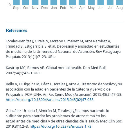
References
Torales-Benítez J, Girala N, Moreno Giménez M, Arce Ramírez A,
Trinidad S, Estigarribia E, et al. Depresión y ansiedad en estudiantes
de medicina de la Universidad Nacional de Asunción. Rev Paraguaya
Psiquiatr. 2013;1(1):7–23. URL.
Kastrup MC, Ramos AB. Global mental health. Dan Med Bull
2007;54(1):42–3. URL.
Bello A, O’Higgins M, Páez L, Torales J, Arce A. Trastorno depresivo y su
asociación con la edad en pacientes de la Cátedra y Servicio de
Psiquiatría, FCM-UNA. An Fac Cienc Méd (Asunción). 2015;48(2):47–58.
https://doi.org/10.18004/anales/2015.048(02)47-058
González-Urbieta I, Almirón M, Torales J. ¿Estamos haciendo lo
suficiente para abordar los problemas de autoestima en los
estudiantes de medicina y de otras ciencias de la salud? Med Clin Soc.
2019;3(1):2–3.
https://doi.org/10.52379/mcs.v3i1.73