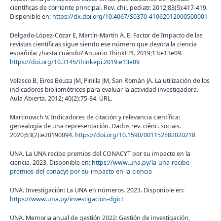
científicas de corriente principal. Rev. chil. pediatr. 2012;83(5):417-419.
Disponible en:
https://dx.doi.org/10.4067/S0370-41062012000500001
Delgado-López-Cózar E, Martín-Martín A. El Factor de Impacto de las
revistas científicas sigue siendo ese número que devora la ciencia
española: ¿hasta cuándo? Anuario ThinkEPI. 2019;13:e13e09.
https://doi.org/10.3145/thinkepi.2019.e13e09
Velasco B, Eiros Bouza JM, Pinilla JM, San Román JA. La utilización de los
indicadores bibliométricos para evaluar la actividad investigadora.
Aula Abierta. 2012; 40(2):75-84. URL.
Martinovich V. Indicadores de citación y relevancia científica:
genealogía de una representación. Dados rev. ciênc. sociais.
2020;63(2):e20190094.
https://doi.org/10.1590/001152582020218
UNA. La UNA recibe premios del CONACYT por su impacto en la
ciencia. 2023. Disponible en:
https://www.una.py/la-una-recibe-
premios-del-conacyt-por-su-impacto-en-la-ciencia
UNA. Investigación: La UNA en números. 2023. Disponible en:
https://www.una.py/investigacion-dgict
UNA. Memoria anual de gestión 2022: Gestión de investigación,