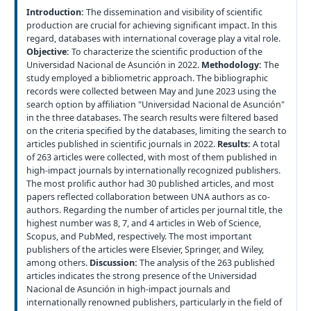
Introduction:
The dissemination and visibility of scientific
production are crucial for achieving significant impact. In this
regard, databases with international coverage play a vital role.
Objective:
To characterize the scientific production of the
Universidad Nacional de Asunción in 2022.
Methodology:
The
study employed a bibliometric approach. The bibliographic
records were collected between May and June 2023 using the
search option by affiliation "Universidad Nacional de Asunción"
in the three databases. The search results were filtered based
on the criteria specified by the databases, limiting the search to
articles published in scientific journals in 2022.
Results:
A total
of 263 articles were collected, with most of them published in
high-impact journals by internationally recognized publishers.
The most prolific author had 30 published articles, and most
papers reflected collaboration between UNA authors as co-
authors. Regarding the number of articles per journal title, the
highest number was 8, 7, and 4 articles in Web of Science,
Scopus, and PubMed, respectively. The most important
publishers of the articles were Elsevier, Springer, and Wiley,
among others.
Discussion:
The analysis of the 263 published
articles indicates the strong presence of the Universidad
Nacional de Asunción in high-impact journals and
internationally renowned publishers, particularly in the field of