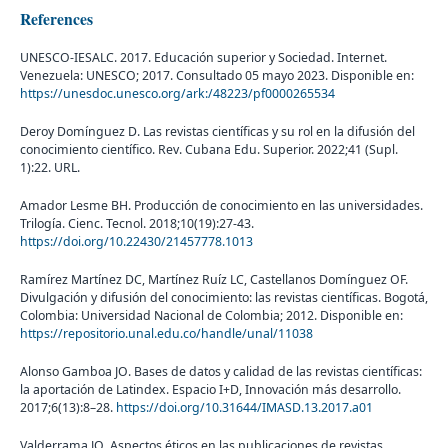
References
UNESCO-IESALC. 2017. Educación superior y Sociedad. Internet.
Venezuela: UNESCO; 2017. Consultado 05 mayo 2023. Disponible en:
https://unesdoc.unesco.org/ark:/48223/pf0000265534
Deroy Domínguez D. Las revistas científicas y su rol en la difusión del
conocimiento científico. Rev. Cubana Edu. Superior. 2022;41 (Supl.
1):22. URL.
Amador Lesme BH. Producción de conocimiento en las universidades.
Trilogía. Cienc. Tecnol. 2018;10(19):27-43.
https://doi.org/10.22430/21457778.1013
Ramírez Martínez DC, Martínez Ruíz LC, Castellanos Domínguez OF.
Divulgación y difusión del conocimiento: las revistas científicas. Bogotá,
Colombia: Universidad Nacional de Colombia; 2012. Disponible en:
https://repositorio.unal.edu.co/handle/unal/11038
Alonso Gamboa JO. Bases de datos y calidad de las revistas científicas:
la aportación de Latindex. Espacio I+D, Innovación más desarrollo.
2017;6(13):8–28.
https://doi.org/10.31644/IMASD.13.2017.a01
Valderrama JO. Aspectos éticos en las publicaciones de revistas