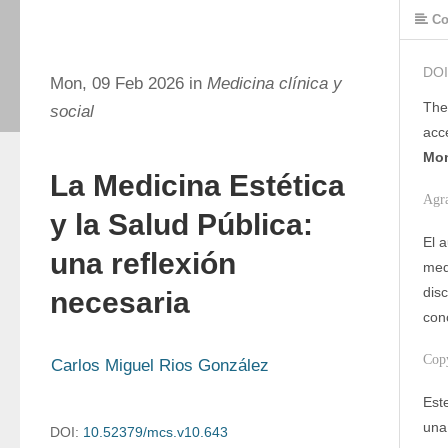
Co
DOI
Mon, 09 Feb 2026 in
Medicina clínica y
The
social
acc
Mon
La Medicina Estética
Agr
y la Salud Pública:
El 
una reflexión
med
dis
necesaria
con
Cop
Carlos Miguel Rios González
Este
una
DOI:
10.52379/mcs.v10.643