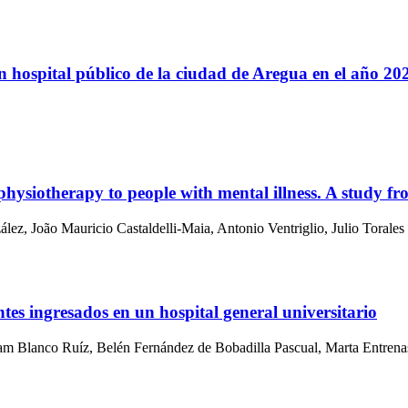
 hospital público de la ciudad de Aregua en el año 20
 physiotherapy to people with mental illness. A study 
ez, João Mauricio Castaldelli-Maia, Antonio Ventriglio, Julio Torales
tes ingresados en un hospital general universitario
m Blanco Ruíz, Belén Fernández de Bobadilla Pascual, Marta Entrenas