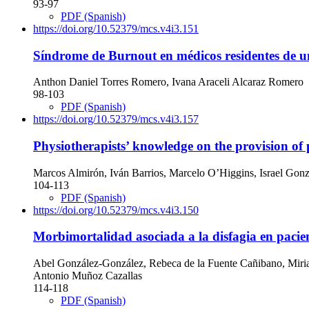
93-97
PDF (Spanish)
https://doi.org/10.52379/mcs.v4i3.151
Síndrome de Burnout en médicos residentes de un
Anthon Daniel Torres Romero, Ivana Araceli Alcaraz Romero
98-103
PDF (Spanish)
https://doi.org/10.52379/mcs.v4i3.157
Physiotherapists’ knowledge on the provision of
Marcos Almirón, Iván Barrios, Marcelo O’Higgins, Israel Gonzál
104-113
PDF (Spanish)
https://doi.org/10.52379/mcs.v4i3.150
Morbimortalidad asociada a la disfagia en pacien
Abel González-González, Rebeca de la Fuente Cañibano, Miria
Antonio Muñoz Cazallas
114-118
PDF (Spanish)